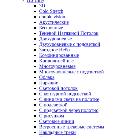
По типу
3D
Cold Stretch
double vision
Акустические
Бесшовные
Теневой Натяжной Потолок
Двухуровневые
Двухуровневые с подсветкой
Звездное Небо
Комбинированные
Криволинейные
Многоуровневые
Многоуровневые с подсветкой
Облака
Парящие
Световой потолок
С контурной подсветкой
С линиями света на полотне
С подсветкой
С подсветкой через полотно
С рисунком
Световые линии
Встроенные трековые системы
Накладные треки