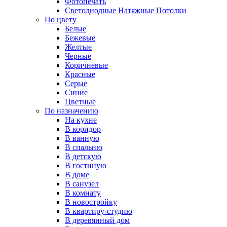
Фотопечать
Светодиодные Натяжные Потолки
По цвету
Белые
Бежевые
Желтые
Черные
Коричневые
Красные
Серые
Синие
Цветные
По назначению
На кухне
В коридор
В ванную
В спальню
В детскую
В гостиную
В доме
В санузел
В комнату
В новостройку
В квартиру-студию
В деревянный дом