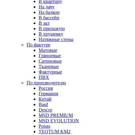
В квартиру
На дачу
На балкон
В бассейн
В зал
В прихожую
В хрущевку
Натяжные стены
По фактуре
Матовые
Глянцевые
Сатиновые
Тканевые
Фактурные
ПВХ
По производителю
Россия
Германия
Китай
Вauf
Descor
MSD PREMIUM
MSD EVOLUTION
Pongs
TEQTUM KM2