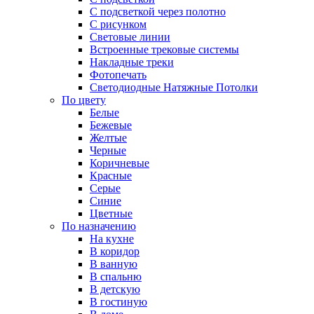
С подсветкой через полотно
С рисунком
Световые линии
Встроенные трековые системы
Накладные треки
Фотопечать
Светодиодные Натяжные Потолки
По цвету
Белые
Бежевые
Желтые
Черные
Коричневые
Красные
Серые
Синие
Цветные
По назначению
На кухне
В коридор
В ванную
В спальню
В детскую
В гостиную