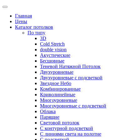
Skip
to
Главная
content
Цены
Каталог потолков
По типу
3D
Cold Stretch
double vision
Акустические
Бесшовные
Теневой Натяжной Потолок
Двухуровневые
Двухуровневые с подсветкой
Звездное Небо
Комбинированные
Криволинейные
Многоуровневые
Многоуровневые с подсветкой
Облака
Парящие
Световой потолок
С контурной подсветкой
С линиями света на полотне
С подсветкой