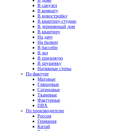
В доме
В санузел
В комнату
В новостройку
В квартиру-студию
В деревянный дом
В квартиру
На дачу
На балкон
В бассейн
В зал
В прихожую
В хрущевку
Натяжные стены
По фактуре
Матовые
Глянцевые
Сатиновые
Тканевые
Фактурные
ПВХ
По производителю
Россия
Германия
Китай