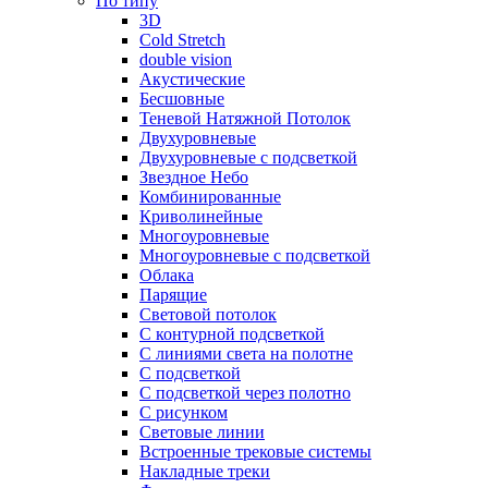
По типу
3D
Cold Stretch
double vision
Акустические
Бесшовные
Теневой Натяжной Потолок
Двухуровневые
Двухуровневые с подсветкой
Звездное Небо
Комбинированные
Криволинейные
Многоуровневые
Многоуровневые с подсветкой
Облака
Парящие
Световой потолок
С контурной подсветкой
С линиями света на полотне
С подсветкой
С подсветкой через полотно
С рисунком
Световые линии
Встроенные трековые системы
Накладные треки