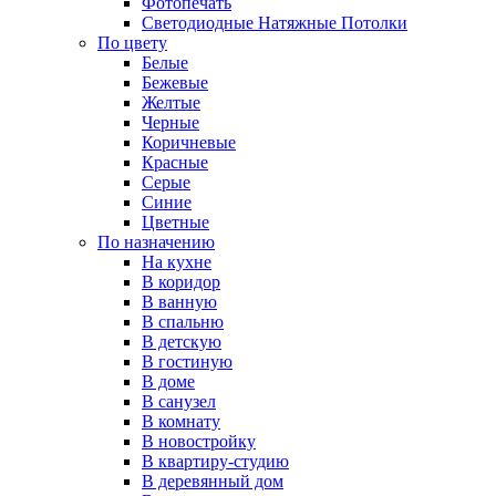
Фотопечать
Светодиодные Натяжные Потолки
По цвету
Белые
Бежевые
Желтые
Черные
Коричневые
Красные
Серые
Синие
Цветные
По назначению
На кухне
В коридор
В ванную
В спальню
В детскую
В гостиную
В доме
В санузел
В комнату
В новостройку
В квартиру-студию
В деревянный дом