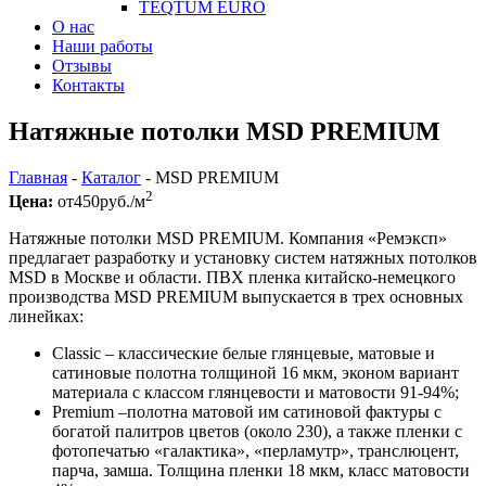
TEQTUM EURO
О нас
Наши работы
Отзывы
Контакты
Натяжные потолки MSD PREMIUM
Главная
-
Каталог
-
MSD PREMIUM
2
Цена:
от
450
руб./м
Натяжные потолки MSD PREMIUM. Компания «Ремэксп»
предлагает разработку и установку систем натяжных потолков
MSD в Москве и области. ПВХ пленка китайско-немецкого
производства MSD PREMIUM выпускается в трех основных
линейках:
Classic – классические белые глянцевые, матовые и
сатиновые полотна толщиной 16 мкм, эконом вариант
материала с классом глянцевости и матовости 91-94%;
Premium –полотна матовой им сатиновой фактуры с
богатой палитров цветов (около 230), а также пленки с
фотопечатью «галактика», «перламутр», транслюцент,
парча, замша. Толщина пленки 18 мкм, класс матовости