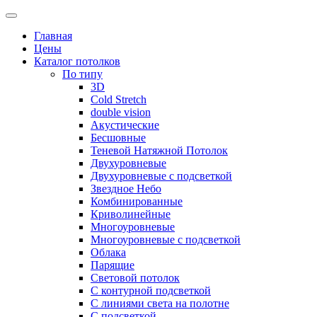
Skip
to
Главная
content
Цены
Каталог потолков
По типу
3D
Cold Stretch
double vision
Акустические
Бесшовные
Теневой Натяжной Потолок
Двухуровневые
Двухуровневые с подсветкой
Звездное Небо
Комбинированные
Криволинейные
Многоуровневые
Многоуровневые с подсветкой
Облака
Парящие
Световой потолок
С контурной подсветкой
С линиями света на полотне
С подсветкой