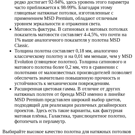
редко достигает 92-94%, здесь уровень этого параметра
часто приближается к 98-99%. Благодаря этому
глянцевые натяжные потолки, изготовленные с
применением MSD Premium, обладают отличным
уровнем зеркальности и отражения света.
Матовость фактуры. В сатиновых и матовых потолках
показатель матовости составляет 4-4,5%, что почти на
1% выше аналогичного показателя у полотна MSD
Classic.
Толщина полотна составляет 0,18 мм, аналогично
классическому полотну и на 0,01 мм меньше, чем у MSD
Evolution (глянцевое полотно). Толщина сатинового и
матового полотна более 0,2 мм, что в сравнении с
полотнами от малоизвестных производителей позволяет
обеспечить значительно повышенную прочность и
устойчивость к механическим повреждениям.
Расширенная цветовая гамма. В отличие от других
натяжных полотен от бренда MSD именно в линейке
MSD Premium представлен широкий выбор цветов,
подходящий для реализации различных дизайнерских
проектов. Здесь есть такие варианты, как фактурная
матовая плёнка, Галактика, транслюцентное полотно,
фотопечать и перламутр.
Выбирайте высокое качество полотна для натяжных потолков