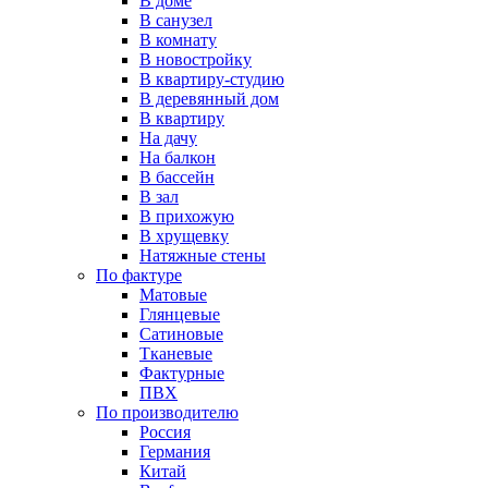
В доме
В санузел
В комнату
В новостройку
В квартиру-студию
В деревянный дом
В квартиру
На дачу
На балкон
В бассейн
В зал
В прихожую
В хрущевку
Натяжные стены
По фактуре
Матовые
Глянцевые
Сатиновые
Тканевые
Фактурные
ПВХ
По производителю
Россия
Германия
Китай