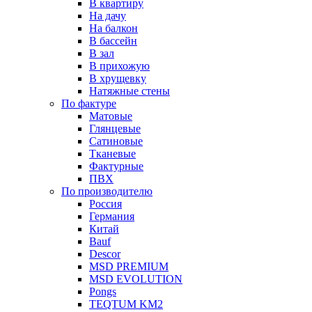
В квартиру
На дачу
На балкон
В бассейн
В зал
В прихожую
В хрущевку
Натяжные стены
По фактуре
Матовые
Глянцевые
Сатиновые
Тканевые
Фактурные
ПВХ
По производителю
Россия
Германия
Китай
Вauf
Descor
MSD PREMIUM
MSD EVOLUTION
Pongs
TEQTUM KM2