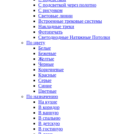
С подсветкой через полотно
С рисунком
Световые линии
Встроенные трековые системы
Накладные треки
Фотопечать
Светодиодные Натяжные Потолки
По цвету
Белые
Бежевые
Желтые
Черные
Коричневые
Красные
Серые
Синие
Цветные
По назначению
На кухне
В коридор
В ванную
В спальню
В детскую
В гостиную