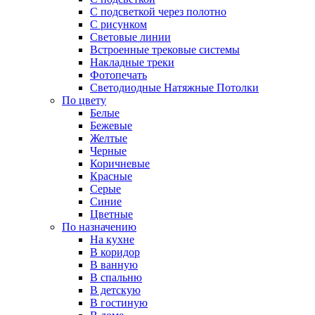
С подсветкой через полотно
С рисунком
Световые линии
Встроенные трековые системы
Накладные треки
Фотопечать
Светодиодные Натяжные Потолки
По цвету
Белые
Бежевые
Желтые
Черные
Коричневые
Красные
Серые
Синие
Цветные
По назначению
На кухне
В коридор
В ванную
В спальню
В детскую
В гостиную