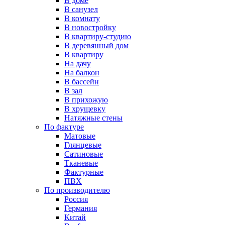
В доме
В санузел
В комнату
В новостройку
В квартиру-студию
В деревянный дом
В квартиру
На дачу
На балкон
В бассейн
В зал
В прихожую
В хрущевку
Натяжные стены
По фактуре
Матовые
Глянцевые
Сатиновые
Тканевые
Фактурные
ПВХ
По производителю
Россия
Германия
Китай