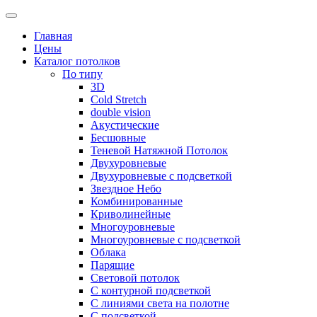
Skip
to
Главная
content
Цены
Каталог потолков
По типу
3D
Cold Stretch
double vision
Акустические
Бесшовные
Теневой Натяжной Потолок
Двухуровневые
Двухуровневые с подсветкой
Звездное Небо
Комбинированные
Криволинейные
Многоуровневые
Многоуровневые с подсветкой
Облака
Парящие
Световой потолок
С контурной подсветкой
С линиями света на полотне
С подсветкой