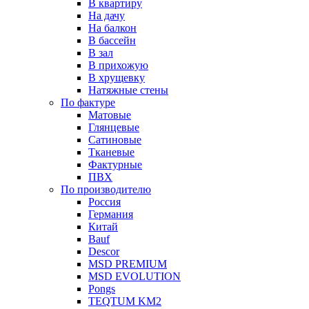
В квартиру
На дачу
На балкон
В бассейн
В зал
В прихожую
В хрущевку
Натяжные стены
По фактуре
Матовые
Глянцевые
Сатиновые
Тканевые
Фактурные
ПВХ
По производителю
Россия
Германия
Китай
Вauf
Descor
MSD PREMIUM
MSD EVOLUTION
Pongs
TEQTUM KM2