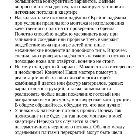
большинства конкурентных вариантов. Важные
вопросы и ответы для тех, кто планирует установить
натяжные потолки в квартире
Насколько такие потолки надёжны? Крайне надёжны
при условии правильного монтажа и использования
качественного полотна от проверенного бренда.
Полотно способно надёжно удерживать воду при
заливании соседями или прорыве труб, выдержит
воздействие мяча при игре детей или иные
механические воздействия подобного типа. Впрочем,
специально проверять надёжность натяжного потолка с
помощью ножа или отвёртки, конечно не стоит.
Не хочу стандартный вариант. Можно что-то интересное
и необычное? Конечно! Наши мастера помогут в
реализации любых ваших дизайнерских идей:
комбинаций цветов или фактур материалов, разных
вариантов конструкций, а также возможности
реализовать любые ваши пожелания: готовый или
выбранный вами рисунок, многоярусные конструкции.
В общем: обращайтесь, обсудим то, что вам нужно!
У знакомых натяжной потолок провис. Почему так
происходит и не будет ли так после монтажа в моей
квартире? Нередко так случается за счёт
негерметичность чернового потолка. Обычно между
отдельными плитами перекрытий могут быть щели,