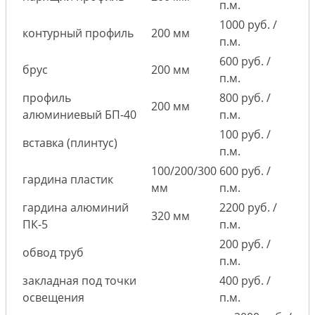
п.м.
1000 руб. /
контурный профиль
200 мм
п.м.
600 руб. /
брус
200 мм
п.м.
профиль
800 руб. /
200 мм
алюминиевый БП-40
п.м.
100 руб. /
вставка (плинтус)
п.м.
100/200/300
600 руб. /
гардина пластик
мм
п.м.
гардина алюминий
2200 руб. /
320 мм
ПК-5
п.м.
200 руб. /
обвод труб
п.м.
закладная под точки
400 руб. /
освещения
п.м.