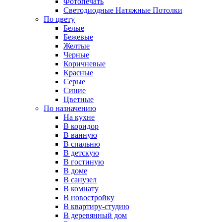
Фотопечать
Светодиодные Натяжные Потолки
По цвету
Белые
Бежевые
Желтые
Черные
Коричневые
Красные
Серые
Синие
Цветные
По назначению
На кухне
В коридор
В ванную
В спальню
В детскую
В гостиную
В доме
В санузел
В комнату
В новостройку
В квартиру-студию
В деревянный дом