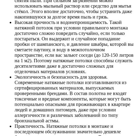
снятия пыли. При сильном загрязнении можно
использовать мыльный раствор или средство для мытья
стёкол. Этого вполне достаточно, чтобы устранить даже
накопившуюся за долгое время пыль и грязь.
Высокая прочность и водонепроницаемость. Такой
натяжной потолок при условии правильного монтажа
достаточно сложно повредить случайно, если только
постараться. Он выдержит и случайное попадание
пробки от шампанского, и давление швабры, которой вы
сметаете паутину, и воду в межпотолочном
пространстве, если вас зальют соседи (до 120-150 литров
на 1 м2). Поэтому натяжные потолки способны служить
десятилетиями даже в достаточно сложных для
отделочных материалов условиях.
Экологичность и безопасность для здоровья.
Современные натяжные потолки изготавливаются из
сертифицированных материалов, выпускаемых
проверенными брендами. В состав полотна не входят
токсичные и вредные компоненты, которые могут быть
потенциально опасными для проживающих в квартире
людей и домашних питомцев, даже при условии
аллергичности и различных заболеваний по типу
бронхиальной астмы.
Практичность. Натяжные потолки в монтаже и
последующем обслуживании значительно дешевле