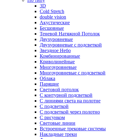
По типу
3D
Cold Stretch
double vision
Акустические
Бесшовные
Теневой Натяжной Потолок
Двухуровневые
Двухуровневые с подсветкой
Звездное Небо
Комбинированные
Криволинейные
Многоуровневые
Многоуровневые с подсветкой
Облака
Парящие
Световой потолок
С контурной подсветкой
С линиями света на полотне
С подсветкой
С подсветкой через полотно
С рисунком
Световые линии
Встроенные трековые системы
Накладные треки